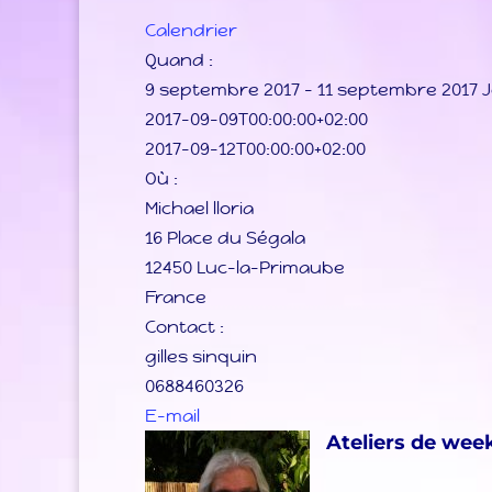
Calendrier
Quand :
9 septembre 2017 – 11 septembre 2017
J
2017-09-09T00:00:00+02:00
Impossible
2017-09-12T00:00:00+02:00
correcteme
Où :
Ce site
Michael lloria
appartie
16 Place du Ségala
12450 Luc-la-Primaube
France
Contact :
gilles sinquin
0688460326
E-mail
Ateliers de wee