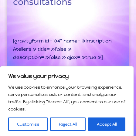
consultations
[gravityform id= »4″ name= »Inscription
Ateliers » title= »false »
description= »false » ajax= »true »]
We value your privacy
We use cookies to enhance your browsing experience,
Bienvenue
Programme des activités
serve personalised ads or content, and analyse our
traffic. By clicking "Accept All", you consent to our use of
Les Enseignements
Contact
cookies.
© Gilles-Sinquin.com, Tous droits réservés
| Mentions
Customise
Reject All
Accept All
Légales
- Plan du site
- Contact