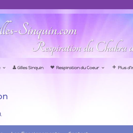
e
Gilles Sinquin
Respiration du Coeur
Plus d’
on
.