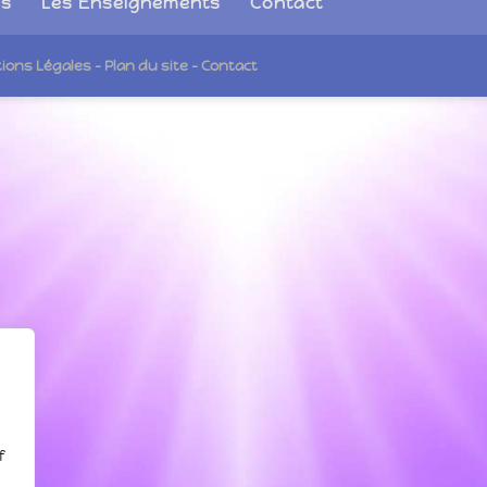
és
Les Enseignements
Contact
tions Légales
- Plan du site
- Contact
f