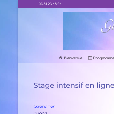
06 81 23 48 94
Bienvenue
Programm
Stage intensif en lign
Calendrier
Quand :