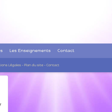
és
Les Enseignements
Contact
tions Légales
- Plan du site
- Contact
f