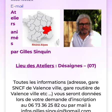
E-mail
At
elie
rs
ani
mé
s
par Gilles Sinquin
Lieu des Ateliers
: Désaignes – (07)
Toutes les informations (adresse, gare
SNCF de Valence ville, gare routière de
Valence ville etc …) vous seront données
lors de votre demande d’inscription
au 06 73 36 25 82 ou par mail à
infos.gilles.sinquin@gmail.com