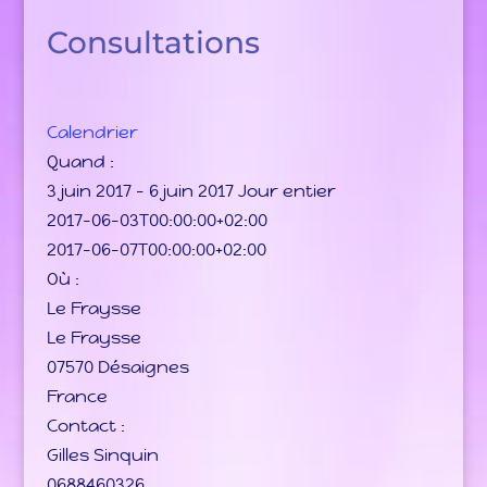
Consultations
Calendrier
Quand :
3 juin 2017 – 6 juin 2017
Jour entier
2017-06-03T00:00:00+02:00
2017-06-07T00:00:00+02:00
Où :
Le Fraysse
Le Fraysse
07570 Désaignes
France
Contact :
Gilles Sinquin
0688460326