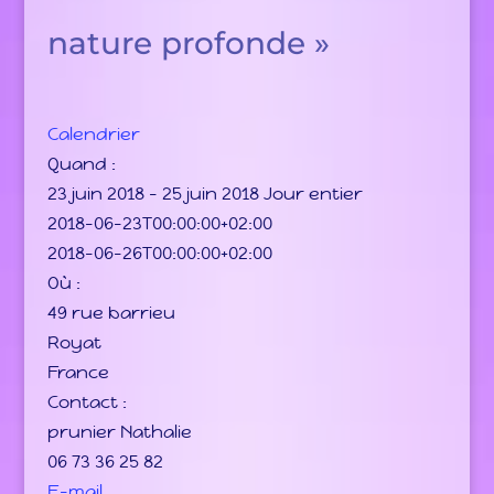
nature profonde »
Calendrier
Quand :
23 juin 2018 – 25 juin 2018
Jour entier
2018-06-23T00:00:00+02:00
Impossible de charger Google Maps
2018-06-26T00:00:00+02:00
correctement sur cette page.
Où :
Ce site Web vous
OK
49 rue barrieu
appartient ?
Royat
France
Contact :
prunier Nathalie
06 73 36 25 82
E-mail